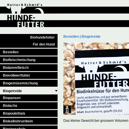
Bestellen
|
Biogetreide
Biohundefutter
Für den Hund
Bestellen
Biofleischmischung
Biolammfleisch
Biovollwertfutter
Biogemüsemischung
Biogetreide
Biopansen
Biolachs
Biopoulethals
Das kleine Gewicht bei grossem Volumen v
Biokalbsbrustbein