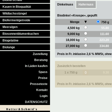
Bioeierschale
Dinkelnuss
Hafernuss
Kauen in Bioqualität
Wildlachsstängel
Biodinkel «Knospe», gepufft
Biofermentgetreide
Menge
750 g
Meeralgen
4,500 kg
55.80
Biosonnenblumenkuchen
9,000 kg
111.60
18,000 kg
223.20
Biogelatine
27,000 kg
334.80
Biolunge
Zustellung
Preis in Fr. inklusive 2,6 % MWSt, oh
Beratung
In Läden kaufen
Zusätzlich bestellen
Spass
1 x 750 g
9.30
Preise
Pressetexte
Preis in Fr. inklusive 2,6 % MWSt, oh
Kontakt
Login
DATENSCHUTZ