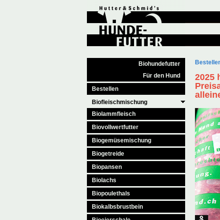
Bestelle
Biohundefutter
Für den Hund
2025 
Preis
Bestellen
allein
Biofleischmischung
Biolammfleisch
Biovollwertfutter
Biogemüsemischung
Biogetreide
Biopansen
Biolachs
Biopoulethals
Biokalbsbrustbein