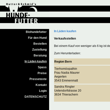
In Läden kaufen
Biohundefutter
Für den Hund
Verkaufsstellen
Bestellen
Bei einem Kauf von weniger als 6 kg ist de
Zustellung
Zum Herunterladen:
Beratung
In Läden kaufen
Region Bern
Spass
Tierhomöopathin
Frau Nadia Maurer
Preise
Aegerten
Pressetexte
3543 Emmenmatt
Kontakt
Sandra Ringler
Uetendorfstrasse 20
Login
3634 Thierachern
DATENSCHUTZ