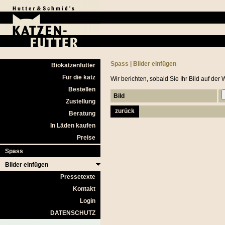
Spass
|
Bilder einfügen
Biokatzenfutter
Für die katz
Wir berichten, sobald Sie Ihr Bild auf de
Bestellen
Bild
Zustellung
zurück
Beratung
In Läden kaufen
Preise
Spass
Bilder einfügen
Pressetexte
Kontakt
Login
DATENSCHUTZ