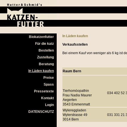
In Läden kaufen
Biokatzenfutter
Für die katz
Verkaufsstellen
Bestellen
Bei einem Kauf von weniger als 6 kg ist de
Zustellung
Beratung
In Läden kaufen
Raum Bern
Preise
Spass
Tierhomöopathin
Pressetexte
034 402 52 
Frau Nadia Maurer
Kontakt
Aegerten
3543 Emmenmatt
Login
Wylereggladen
DATENSCHUTZ
Wylerstrasse 49
031 331 21 
3014 Bern