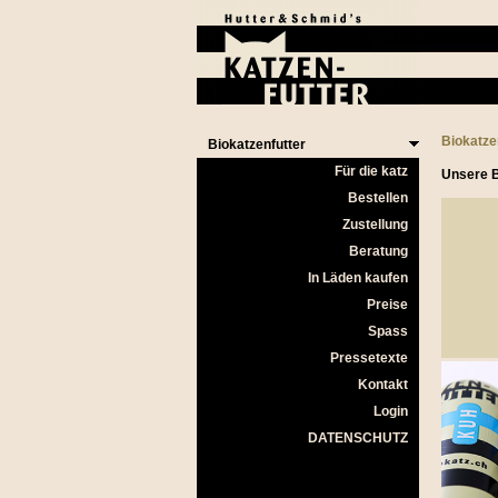
Biokatze
Biokatzenfutter
Für die katz
Unsere B
Bestellen
Zustellung
Beratung
In Läden kaufen
Preise
Spass
Pressetexte
Kontakt
Login
DATENSCHUTZ