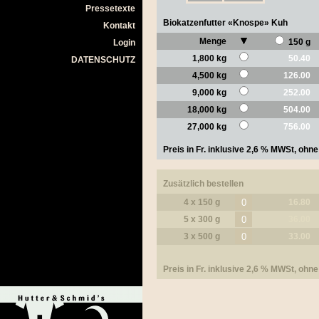
Pressetexte
Biokatzenfutter «Knospe» Kuh
Kontakt
Menge
150 g
Login
1,800 kg
50.40
DATENSCHUTZ
4,500 kg
126.00
9,000 kg
252.00
18,000 kg
504.00
27,000 kg
756.00
Preis in Fr. inklusive 2,6 % MWSt, oh
Zusätzlich bestellen
4 x 150 g
16.80
5 x 300 g
36.00
3 x 500 g
33.00
Preis in Fr. inklusive 2,6 % MWSt, oh