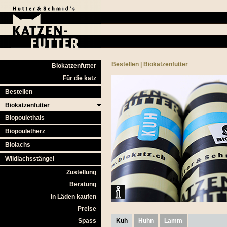
Bestellen
|
Biokatzenfutter
Biokatzenfutter
Für die katz
Bestellen
Biokatzenfutter
Biopoulethals
Biopouletherz
Biolachs
Wildlachsstängel
Zustellung
Beratung
In Läden kaufen
Preise
Spass
Kuh
Huhn
Lamm